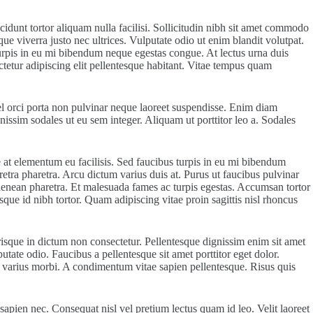
cidunt tortor aliquam nulla facilisi. Sollicitudin nibh sit amet commodo
que viverra justo nec ultrices. Vulputate odio ut enim blandit volutpat.
turpis in eu mi bibendum neque egestas congue. At lectus urna duis
etur adipiscing elit pellentesque habitant. Vitae tempus quam
l orci porta non pulvinar neque laoreet suspendisse. Enim diam
gnissim sodales ut eu sem integer. Aliquam ut porttitor leo a. Sodales
at elementum eu facilisis. Sed faucibus turpis in eu mi bibendum
etra pharetra. Arcu dictum varius duis at. Purus ut faucibus pulvinar
m aenean pharetra. Et malesuada fames ac turpis egestas. Accumsan tortor
que id nibh tortor. Quam adipiscing vitae proin sagittis nisl rhoncus
erisque in dictum non consectetur. Pellentesque dignissim enim sit amet
utate odio. Faucibus a pellentesque sit amet porttitor eget dolor.
ue varius morbi. A condimentum vitae sapien pellentesque. Risus quis
apien nec. Consequat nisl vel pretium lectus quam id leo. Velit laoreet