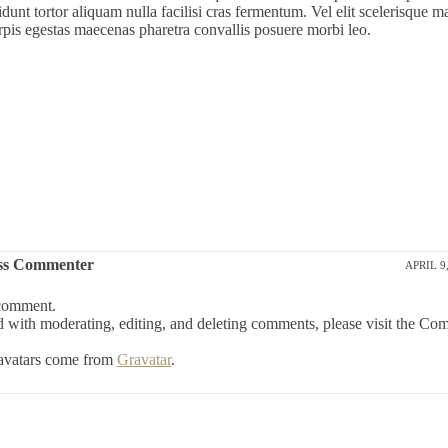
dunt tortor aliquam nulla facilisi cras fermentum. Vel elit scelerisque m
is egestas maecenas pharetra convallis posuere morbi leo.
ss Commenter
APRIL 9,
 comment.
ed with moderating, editing, and deleting comments, please visit the Co
vatars come from
Gravatar
.