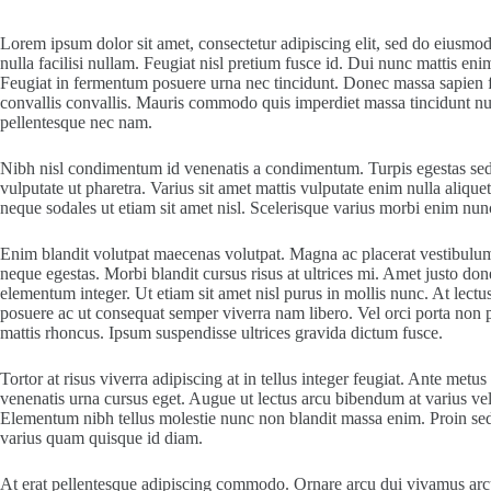
Lorem ipsum dolor sit amet, consectetur adipiscing elit, sed do eiusmod
nulla facilisi nullam. Feugiat nisl pretium fusce id. Dui nunc mattis eni
Feugiat in fermentum posuere urna nec tincidunt. Donec massa sapien fau
convallis convallis. Mauris commodo quis imperdiet massa tincidunt nun
pellentesque nec nam.
Nibh nisl condimentum id venenatis a condimentum. Turpis egestas sed 
vulputate ut pharetra. Varius sit amet mattis vulputate enim nulla alique
neque sodales ut etiam sit amet nisl. Scelerisque varius morbi enim nun
Enim blandit volutpat maecenas volutpat. Magna ac placerat vestibulum 
neque egestas. Morbi blandit cursus risus at ultrices mi. Amet justo do
elementum integer. Ut etiam sit amet nisl purus in mollis nunc. At lectu
posuere ac ut consequat semper viverra nam libero. Vel orci porta non p
mattis rhoncus. Ipsum suspendisse ultrices gravida dictum fusce.
Tortor at risus viverra adipiscing at in tellus integer feugiat. Ante m
venenatis urna cursus eget. Augue ut lectus arcu bibendum at varius vel 
Elementum nibh tellus molestie nunc non blandit massa enim. Proin sed 
varius quam quisque id diam.
At erat pellentesque adipiscing commodo. Ornare arcu dui vivamus arcu f