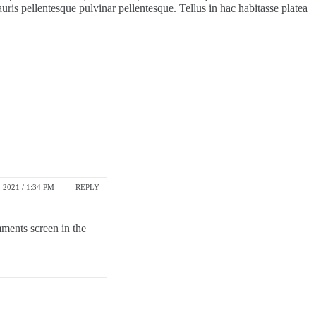
auris pellentesque pulvinar pellentesque. Tellus in hac habitasse platea
 2021 / 1:34 PM
REPLY
mments screen in the