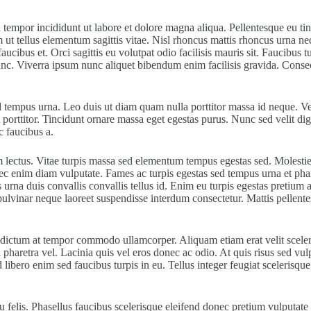
 tempor incididunt ut labore et dolore magna aliqua. Pellentesque eu tin
m ut tellus elementum sagittis vitae. Nisl rhoncus mattis rhoncus urna ne
cibus et. Orci sagittis eu volutpat odio facilisis mauris sit. Faucibus 
c. Viverra ipsum nunc aliquet bibendum enim facilisis gravida. Consect
tempus urna. Leo duis ut diam quam nulla porttitor massa id neque. Ve
t porttitor. Tincidunt ornare massa eget egestas purus. Nunc sed velit di
c faucibus a.
lectus. Vitae turpis massa sed elementum tempus egestas sed. Molestie 
nec enim diam vulputate. Fames ac turpis egestas sed tempus urna et phar
s urna duis convallis convallis tellus id. Enim eu turpis egestas pretiu
ulvinar neque laoreet suspendisse interdum consectetur. Mattis pellentes
etus dictum at tempor commodo ullamcorper. Aliquam etiam erat velit scel
pharetra vel. Lacinia quis vel eros donec ac odio. At quis risus sed vulp
libero enim sed faucibus turpis in eu. Tellus integer feugiat scelerisq
elis. Phasellus faucibus scelerisque eleifend donec pretium vulputate s