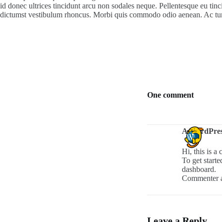
id donec ultrices tincidunt arcu non sodales neque. Pellentesque eu tinci
dictumst vestibulum rhoncus. Morbi quis commodo odio aenean. Ac turp
One comment
A WordPre
Hi, this is a
To get start
dashboard.
Commenter a
Leave a Reply